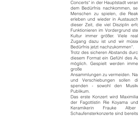
Concerts“ in der Hauptstadt vera
dem Bedürfnis nachkommen, sein
Menschen zu spielen, die Reak
erleben und wieder in Austausc
dieser Zeit, die viel Disziplin er
Funktionieren im Vordergrund st
Kultur immer größer. Viele real
Zugang dazu ist und wir müss
Bedürfnis jetzt nachzukommen“.
Trotz des sicheren Abstands durc
diesem Format ein Gefühl des A
möglich. Gespielt werden imme
große
Ansammlungen zu vermeiden. Nac
und Verschiebungen sollen d
spenden - sowohl den Musik
Publikum.
Das erste Konzert wird Maximil
der Fagottistin Rie Koyama und
Keramikerin Frauke Alber 
Schaufensterkonzerte sind bereits