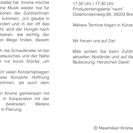
nstaltet hat. Krome möchte
17:00 Uhr / 17:30 Uhr
e Musik wieder live für
Produzentengalerie "raum"
tionen der ZuhörerInnen
Ostertorsteinweg 68, 28203 Br
h kommen: „Ich glaube in
fordert und in der oft das
Weitere Termine folgen in Kürze
eht, wird der Hunger nach
isieren, wie wichtig der
en Wege finden, diesem
Wir freuen uns auf Sie!
h die Schaufenster ist bei
Bitte achten Sie beim Zuhö
ustausches und der Nähe
aktuellen Abstände und auf d
r nur kurze Stücke, um
Bedeckung. Herzlichen Dank!
h vielen Konzertabsagen
iese Konzerte Hoffnung
erInnen, als auch dem
ian Krome gemeinsam mit
 in Kooperation mit der
bestreiten. Weitere
 in Planung.
ⓒ Maximilian Krome