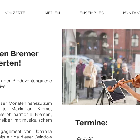
KONZERTE
MEDIEN
ENSEMBLES
KONTAK
en Bremer
erten!
n der Produzentengalerie
ive
 seit Monaten nahezu zum
hte Maximilian Krome,
merphilharmonie Bremen,
cheiben mit musikalischem
Termine:
Engagement von Johanna
eits einige dieser „Window
29.03.21