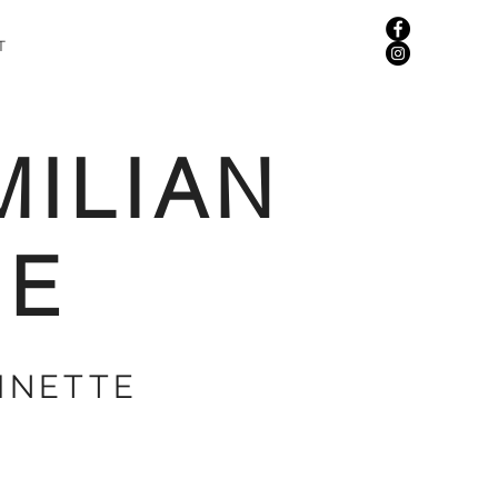
T
MILIAN
ME
INETTE