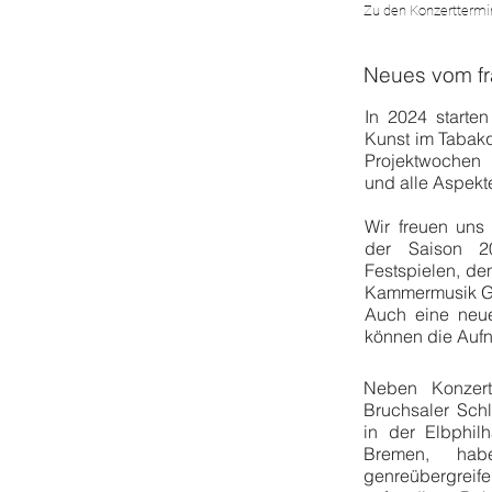
Zu den Konzertterm
Neues vom f
In 2024 starte
Kunst im Tabakq
Projektwochen 
und alle Aspek
Wir freuen uns
der Saison 2
Festspielen, d
Kammermusik G
Auch eine neue
können die Auf
Neben Konzert
Bruchsaler Sch
in der Elbphi
Bremen, ha
genreübergreife