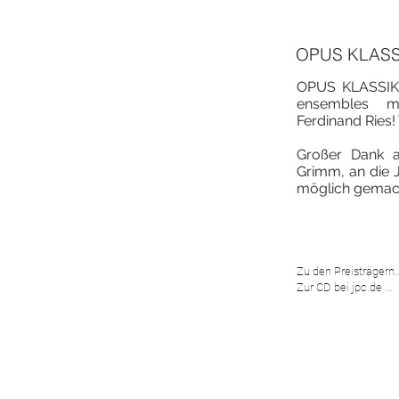
OPUS KLASSI
OPUS KLASSIK 
ensembles m
Ferdinand Ries! 
Großer Dank 
Grimm, an die 
möglich gemac
Zu den Preisträgern..
Zur CD bei jpc.de ...