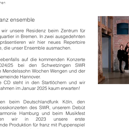
inen
ranz ensemble
n wir unsere Residenz beim Zentrum für
uartier in Bremen. In zwei ausgedehnten
präsentieren wir hier neues Repertoire
te, die unser Ensemble ausmachen.
 ebenfalls auf die kommenden Konzerte
024/25 bei den Schwetzingen SWR
en Mendelssohn Wochen Wengen und der
emeinde Hannover.
 CD steht in den Startlöchern und wir
nahmen im Januar 2025 kaum erwarten!
en beim Deutschlandfunk Köln, den
losskonzerten des SWR, unserem Debüt
lharmonie Hamburg und beim Musikfest
ben wir in 2023 unsere erste
nde Produktion für franz mit Puppenspiel