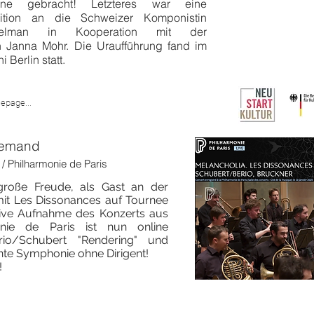
ne gebracht! Letzteres war eine
sition an die Schweizer Komponistin
elman in Kooperation mit der
n Janna Mohr. Die Uraufführung fand im
 Berlin statt.
epage...
demand
/ Philharmonie de Paris
 große Freude, als Gast an der
 mit Les Dissonances auf Tournee
live Aufnahme des Konzerts aus
onie de Paris ist nun online
rio/Schubert "Rendering" und
te Symphonie ohne Dirigent!
!