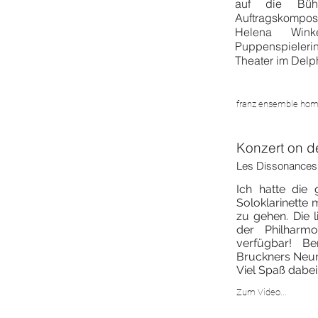
auf die Büh
Auftragskompo
Helena Wink
Puppenspieleri
Theater im Delphi
franz ensemble hom
Konzert on 
Les Dissonances 
Ich hatte die
Soloklarinette
zu gehen. Die 
der Philharm
verfügbar! Be
Bruckners Neun
Viel Spaß dabei
Zum Video...